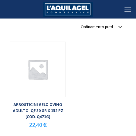
ARROSTICINI GELO OVINO
ADULTO IQF 30 GR X 152 PZ
[COD. Q471G]
22,40
€