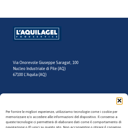
Via Onorevole Giuseppe Saragat, 100
Nucleo Industriale di Pile (AQ)
67100 L’Aquila (AQ)
tel:
0862 355026
mail:
info@laquilagel.it
Per fornire le migliori esperienze, utilizziamo tecnologie come i cookie per
memorizzare e/o accedere alle informazioni del dispositivo. Il consenso a
queste tecnologie ci permetterà di elaborare dati come il comportamento di
Follow us
navigazione o ID unici su questo sito. Non acconsentire o ritirare il consenso