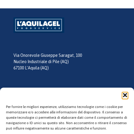
Via Onorevole Giuseppe Saragat, 100
Nucleo Industriale di Pile (AQ)
67100 L’Aquila (AQ)
tel:
0862 355026
mail:
info@laquilagel.it
Per fornire le migliori esperienze, utilizziamo tecnologie come i cookie per
memorizzare e/o accedere alle informazioni del dispositivo. Il consenso a
queste tecnologie ci permetterà di elaborare dati come il comportamento di
Follow us
navigazione o ID unici su questo sito. Non acconsentire o ritirare il consenso
può influire negativamente su alcune caratteristiche e funzioni.