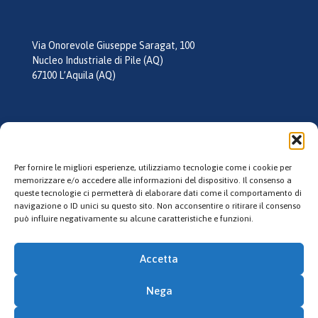
Via Onorevole Giuseppe Saragat, 100
Nucleo Industriale di Pile (AQ)
67100 L’Aquila (AQ)
tel:
0862 355026
mail:
info@laquilagel.it
Per fornire le migliori esperienze, utilizziamo tecnologie come i cookie per
memorizzare e/o accedere alle informazioni del dispositivo. Il consenso a
queste tecnologie ci permetterà di elaborare dati come il comportamento di
Follow us
navigazione o ID unici su questo sito. Non acconsentire o ritirare il consenso
può influire negativamente su alcune caratteristiche e funzioni.
Accetta
Nega
© 2023 L'Aquila Gel. All Rights Reserved. P.IVA: 02135130660