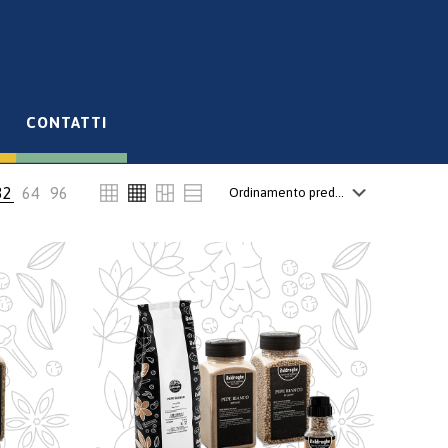
CONTATTI
32
64
96