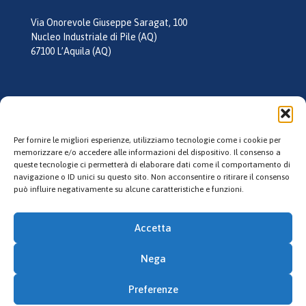
Via Onorevole Giuseppe Saragat, 100
Nucleo Industriale di Pile (AQ)
67100 L’Aquila (AQ)
tel:
0862 355026
mail:
info@laquilagel.it
Per fornire le migliori esperienze, utilizziamo tecnologie come i cookie per
memorizzare e/o accedere alle informazioni del dispositivo. Il consenso a
queste tecnologie ci permetterà di elaborare dati come il comportamento di
Follow us
navigazione o ID unici su questo sito. Non acconsentire o ritirare il consenso
può influire negativamente su alcune caratteristiche e funzioni.
Accetta
Nega
© 2023 L'Aquila Gel. All Rights Reserved. P.IVA: 02135130660
Preferenze