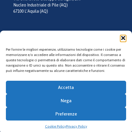
Nucleo Industriale di Pile (AQ)
67100 L’Aquila (AQ)
tel:
0862 355026
mail:
info@laquilagel.it
Per fornire le migliori esperienze, utilizziamo tecnologie come i cookie per
memorizzare e/o accedere alle informazioni del dispositivo. Il consenso a
queste tecnologie ci permetterà di elaborare dati come il comportamento di
Follow us
navigazione o ID unici su questo sito. Non acconsentire o ritirare il consenso
può influire negativamente su alcune caratteristiche e funzioni.
Accetta
Nega
© 2023 L'Aquila Gel. All Rights Reserved. P.IVA: 02135130660
Preferenze
Credits
Cookie Policy
Privacy Policy