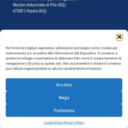
Nucleo Industriale di Pile (AQ)
67100 L’Aquila (AQ)
tel:
0862 355026
mail:
info@laquilagel.it
Per fornire le migliori esperienze, utilizziamo tecnologie come i cookie per
memorizzare e/o accedere alle informazioni del dispositivo. Il consenso a
queste tecnologie ci permetterà di elaborare dati come il comportamento di
Follow us
navigazione o ID unici su questo sito. Non acconsentire o ritirare il consenso
può influire negativamente su alcune caratteristiche e funzioni.
Accetta
Nega
© 2023 L'Aquila Gel. All Rights Reserved. P.IVA: 02135130660
Preferenze
Credits
Cookie Policy
Privacy Policy