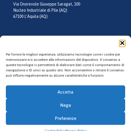
Via Onorevole Giuseppe Saragat, 100
Nucleo Industriale di Pile (AQ)
67100 L’Aquila (AQ)
tel:
0862 355026
mail:
info@laquilagel.it
Per fornire le migliori esperienze, utilizziamo tecnologie come i cookie per
memorizzare e/o accedere alle informazioni del dispositivo. Il consenso a
queste tecnologie ci permetterà di elaborare dati come il comportamento di
Follow us
navigazione o ID unici su questo sito. Non acconsentire o ritirare il consenso
può influire negativamente su alcune caratteristiche e funzioni.
Accetta
Nega
© 2023 L'Aquila Gel. All Rights Reserved. P.IVA: 02135130660
Preferenze
Credits
Cookie Policy
Privacy Policy