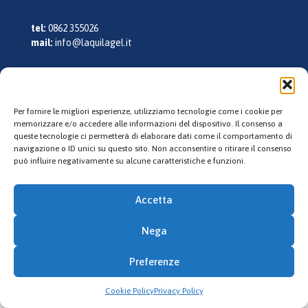
tel:
0862 355026
mail:
info@laquilagel.it
Follow us
Per fornire le migliori esperienze, utilizziamo tecnologie come i cookie per
memorizzare e/o accedere alle informazioni del dispositivo. Il consenso a
queste tecnologie ci permetterà di elaborare dati come il comportamento di
navigazione o ID unici su questo sito. Non acconsentire o ritirare il consenso
può influire negativamente su alcune caratteristiche e funzioni.
Accetta
© 2023 L'Aquila Gel. All Rights Reserved. P.IVA: 02135130660
Nega
Credits
Preferenze
Cookie Policy
Privacy Policy